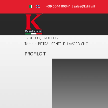
+39 0544 80341 | sales@kdrills.it
PROFILO Q
PROFILO V
Torna a: PIETRA - CENTRI DI LAVORO CNC
PROFILO T