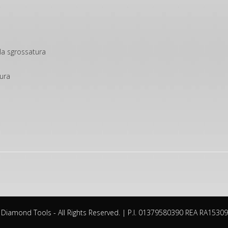
la sgrossatura
tura
. Diamond Tools - All Rights Reserved. | P.I. 01379580390 REA RA15309