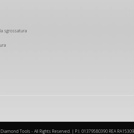
la sgrossatura
tura
. Diamond Tools - All Rights Reserved. | P.I. 01379580390 REA RA15309