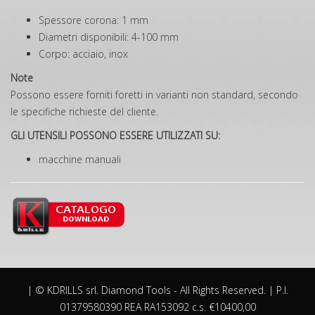
Spessore corona: 1 mm
Diametri disponibili: 4-100 mm
Corpo: acciaio, inox
Note
Possono essere forniti foretti in varianti non standard, secondo
le specifiche richieste del cliente.
GLI UTENSILI POSSONO ESSERE UTILIZZATI SU:
macchine manuali
| © KDRILLS srl. Diamond Tools - All Rights Reserved. | P.I.
01379580390 REA RA153092 c.s. €10400,00